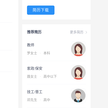
简历下载
推荐简历
更多简历
教师
罗女士
·
本科
家政/保安
聂女士
·
高中以下
技工/普工
邓先生
·
高中