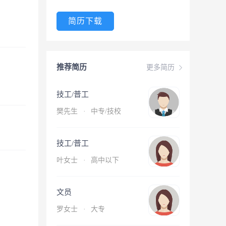
简历下载
推荐简历
更多简历
技工/普工
樊先生
·
中专/技校
技工/普工
叶女士
·
高中以下
文员
罗女士
·
大专